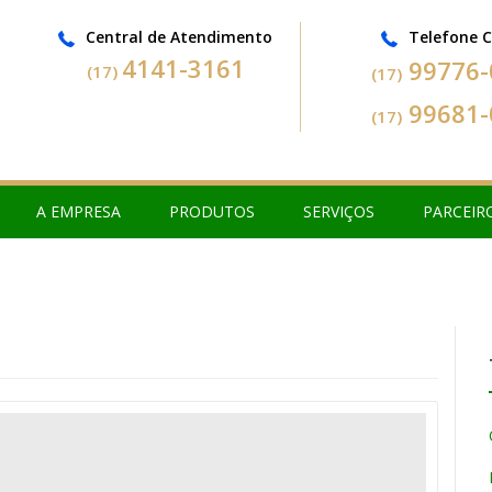
Central de Atendimento
Telefone 
4141-3161
99776
(17)
(17)
99681
(17)
A EMPRESA
PRODUTOS
SERVIÇOS
PARCEIR